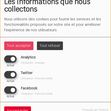
Les informations que nous
collectons
Nous utilisons des cookies pour fournir les services et les
fonctionnalités proposés sur notre site et pour améliorer
l'expérience de nos utilisateurs.
Tout accepter
Tout refuser
Analytics
Utilisation: Analyse
Activé
Twitter
Utilisation: Fonctionnalité
Activé
Facebook
Utilisation: Fonctionnalité
Le lundi à 13h20 et le jeudi à 15h50.
Activé
Maryse interprète et transmet des les textes d'auteurs
Propulsé par Orejime
Sauvegarder