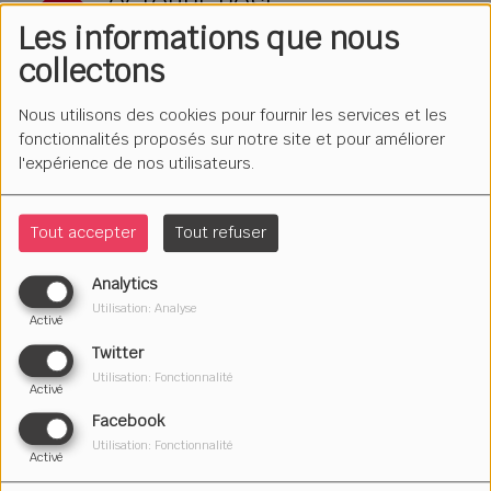
OCTOBRE ROSE
Les informations que nous
collectons
LE MONDE A MAL
Nous utilisons des cookies pour fournir les services et les
fonctionnalités proposés sur notre site et pour améliorer
l'expérience de nos utilisateurs.
GROUPE DE TEXTES
Tout accepter
Tout refuser
Analytics
LE MONDE
Utilisation: Analyse
Activé
Twitter
Utilisation: Fonctionnalité
Activé
POÈME JOURNÉE DU 8 MARS
Facebook
Utilisation: Fonctionnalité
Activé