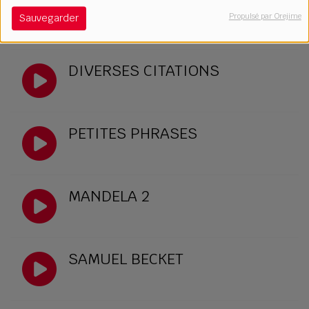
UN TEXTE POUR NOEL
Propulsé par Orejime
Sauvegarder
DIVERSES CITATIONS
PETITES PHRASES
MANDELA 2
SAMUEL BECKET