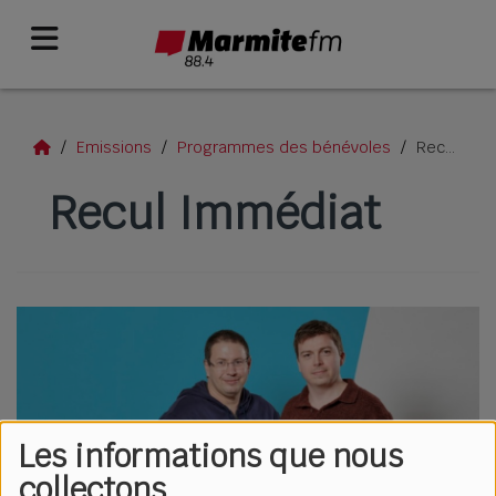
Emissions
Programmes des bénévoles
Recul Immédiat
Recul Immédiat
Les informations que nous
collectons