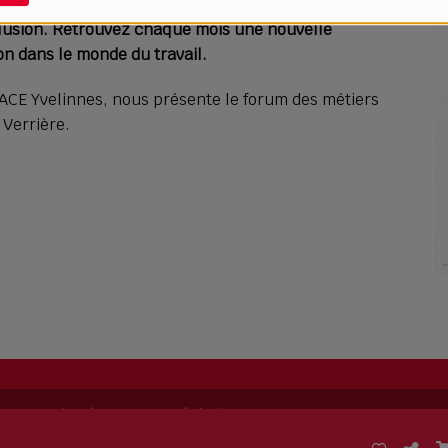
clusion. Retrouvez chaque mois une nouvelle
on dans le monde du travail.
FACE Yvelinnes, nous présente le forum des métiers
 Verrière.
ing permet de
créer sa propre radio
facilement.