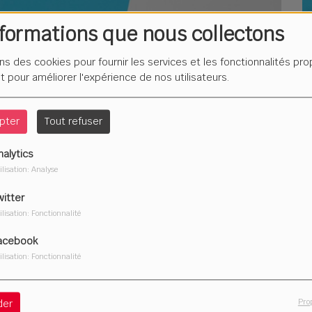
nformations que nous collectons
L
F
ons des cookies pour fournir les services et les fonctionnalités pr
é
et pour améliorer l'expérience de nos utilisateurs.
pter
Tout refuser
nalytics
Du
ilisation: Analyse
2
witter
ilisation: Fonctionnalité
acebook
ilisation: Fonctionnalité
Télécharger le podcast
Pro
der