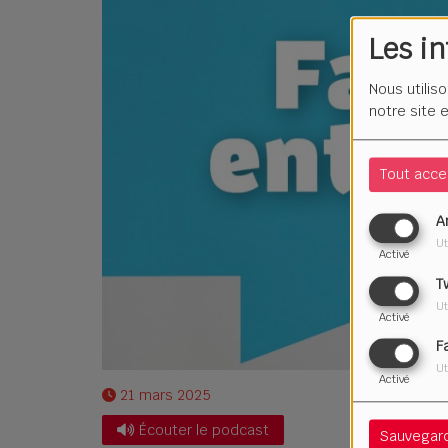
Les i
Nous utilis
notre site 
Tout acce
A
Ut
Activé
T
Ut
Activé
F
Ut
Activé
21 mars 2025
Écouter le podcast
Sauvegar