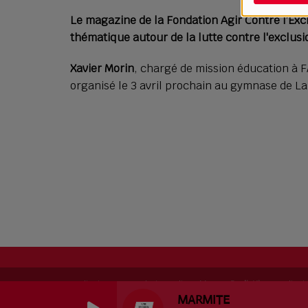
Le magazine de la Fondation Agir Contre l’Ex
thématique autour de la lutte contre l'exclusi
Xavier Morin
, chargé de mission éducation à 
organisé le 3 avril prochain au gymnase de La
RadioKing © 2026 | Site radio créé avec
RadioKing
. RadioK
MARMITE