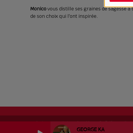
Monico
vous distille ses graines de sagesse à
de son choix qui l'ont inspirée.
RadioKing © 2026 | Site radio créé avec
RadioKing
. RadioK
GEORGE KA