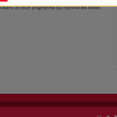
 travers un court programme qui reprend des textes
ing permet de
créer sa propre radio
facilement.