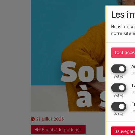
Les i
Nous utilis
notre site 
Tout acce
A
Ut
Activé
T
Ut
Activé
F
Ut
Activé
21 juillet 2025
Écouter le podcast
Sauvegar