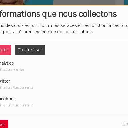
nformations que nous collectons
L
F
ons des cookies pour fournir les services et les fonctionnalités pr
é
et pour améliorer l'expérience de nos utilisateurs.
pter
Tout refuser
nalytics
Du
ilisation: Analyse
2
witter
ilisation: Fonctionnalité
acebook
ilisation: Fonctionnalité
Télécharger le podcast
Pro
der